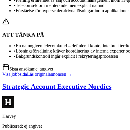
•
Flerårig erfarenhet av sälj och account management inom IT-tj
•
Telecomsektorn meriterande men explicit nämnd
•
Förståelse för hyperscaler-drivna lösningar inom applikationer 
ATT TÄNKA PÅ
•
En namngiven telecomkund – definierat konto, inte brett territ
•
Lösningsförsäljning kräver koordinering av interna experter oc
•
Bakgrundskontroll ingår explicit i rekryteringsprocessen
Sista ansökan:
ej angivet
Visa jobbsida
Läs originalannonsen →
Strategic Account Executive Nordics
Harvey
Publicerad:
ej angivet