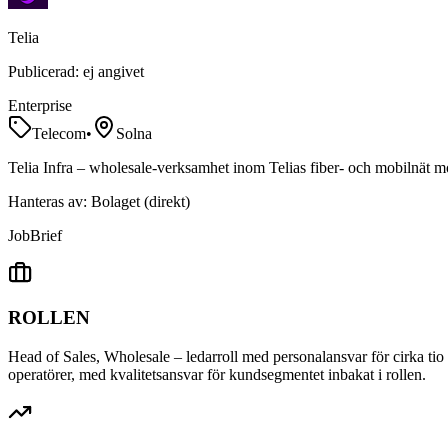
Telia
Publicerad:
ej angivet
Enterprise
Telecom
•
Solna
Telia Infra – wholesale-verksamhet inom Telias fiber- och mobilnät mot
Hanteras av:
Bolaget (direkt)
Job
Brief
ROLLEN
Head of Sales
, Wholesale – ledarroll med personalansvar för cirka 
operatörer, med kvalitetsansvar för kundsegmentet inbakat i rollen.