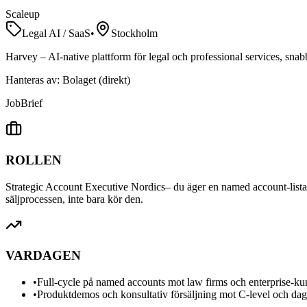
Scaleup
Legal AI / SaaS
•
Stockholm
Harvey – AI-native plattform för legal och professional services, s
Hanteras av:
Bolaget (direkt)
Job
Brief
ROLLEN
Strategic Account Executive Nordics
– du äger en named account-lista
säljprocessen, inte bara kör den.
VARDAGEN
•
Full-cycle på named accounts mot law firms och enterprise-ku
•
Produktdemos och konsultativ försäljning mot C-level och da