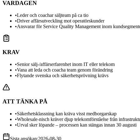
VARDAGEN
•
Leder och coachar säljteam på ca tio
•
Driver affärsutveckling mot operatörskunder
•
Ansvarar för Service Quality Management inom kundsegment
KRAV
•
Senior sälj-/affärserfarenhet inom IT eller telekom
•
Vana att leda och coacha team genom förändring
•
Flytande svenska och säkerhetsprövning krävs
ATT TÄNKA PÅ
•
Säkerhetsklassning kan kräva visst medborgarskap
•
Wholesale-nisch kräver djup telekomförståelse från infrastruktur
•
Urval sker löpande – processen kan stängas innan 30 augusti
Sista ansökan:
2026-08-30