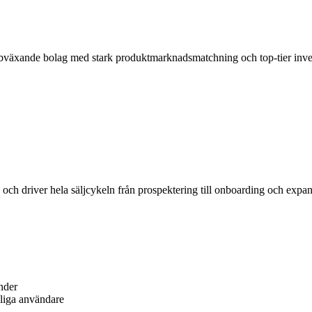
nabbväxande bolag med stark produktmarknadsmatchning och top-tier inv
 och driver hela säljcykeln från prospektering till onboarding och exp
nder
gliga användare