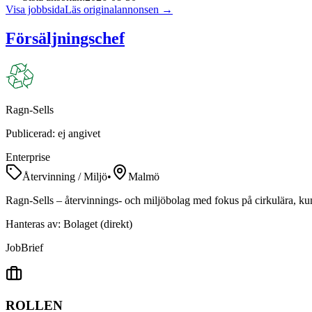
Visa jobbsida
Läs originalannonsen →
Försäljningschef
Ragn-Sells
Publicerad:
ej angivet
Enterprise
Återvinning / Miljö
•
Malmö
Ragn-Sells – återvinnings- och miljöbolag med fokus på cirkulära, kun
Hanteras av:
Bolaget (direkt)
Job
Brief
ROLLEN