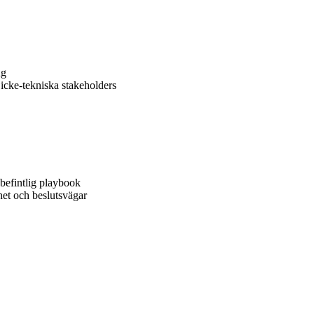
ng
 icke-tekniska stakeholders
n befintlig playbook
het och beslutsvägar