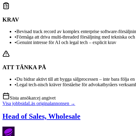
KRAV
•
Bevisad track record av komplex enterprise software-försäljni
•
Förmåga att driva multi-threaded försäljning med tekniska och
•
Genuint intresse för AI och legal tech – explicit krav
ATT TÄNKA PÅ
•
Du bidrar aktivt till att bygga säljprocessen – inte bara följa e
•
Legal tech-nisch kräver förståelse för advokatbyråers verksam
Sista ansökan:
ej angivet
Visa jobbsida
Läs originalannonsen →
Head of Sales, Wholesale