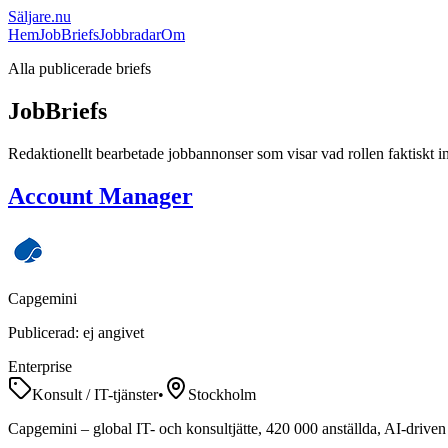
Säljare
.nu
Hem
JobBriefs
Jobbradar
Om
Alla publicerade briefs
JobBriefs
Redaktionellt bearbetade jobbannonser som visar vad rollen faktiskt i
Account Manager
Capgemini
Publicerad:
ej angivet
Enterprise
Konsult / IT-tjänster
•
Stockholm
Capgemini – global IT- och konsultjätte, 420 000 anställda, AI-driven