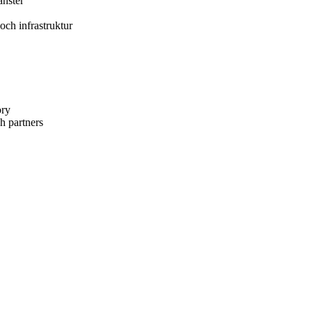
änster
och infrastruktur
ory
h partners