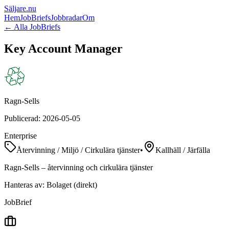
Säljare
.nu
Hem
JobBriefs
Jobbradar
Om
← Alla JobBriefs
Key Account Manager
Ragn-Sells
Publicerad:
2026-05-05
Enterprise
Återvinning / Miljö / Cirkulära tjänster
•
Kallhäll / Järfälla
Ragn-Sells – återvinning och cirkulära tjänster
Hanteras av:
Bolaget (direkt)
Job
Brief